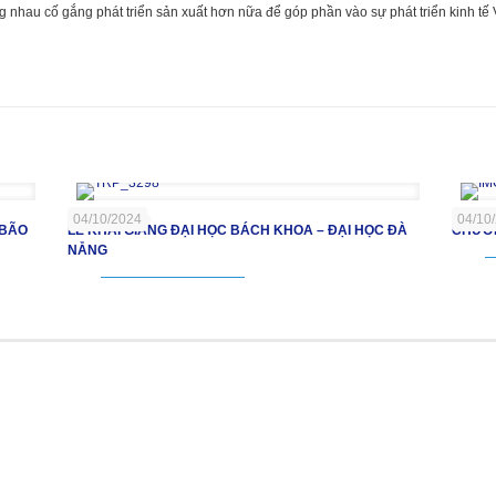
 nhau cố gắng phát triển sản xuất hơn nữa để góp phần vào sự phát triển kinh tế 
04/10/2024
04/10
 BÃO
LỄ KHAI GIẢNG ĐẠI HỌC BÁCH KHOA – ĐẠI HỌC ĐÀ
CHƯƠN
NẴNG