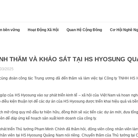
iển bền vững
Hoạt Động Xã Hội
Quan Hệ Cộng Đồng
Cơ Hội Nghề Ng
 KHẢO SÁT TẠI HS HYOSUNG QUẢNG NAM
NH THĂM VÀ KHẢO SÁT TẠI HS HYOSUNG Q
/03/2025
cùng đoàn công tác Trung ương đã đến thăm và làm việc tại Công ty TNHH H
óp của HS Hyosung vào sự phát triển kinh tế – xã hội của Việt Nam và hoan ngh
o điều kiện thuận lợi để các dự án của HS Hyosung được triển khai hiệu quả và bề
mở rộng quy mô đầu tư hiện hữu, đồng thời sẽ xúc tiến các dự án mới, đưa tổng
ên để đáp ứng kế hoạch sản xuất kinh doanh của công ty.
phát triển Thủ tướng Phạm Minh Chính đã thăm hỏi, động viên công nhân viên làm 
hân viên tại HS Hyosung Quảng Nam nói riêng. Chuyến thăm của Thủ tướng tạ