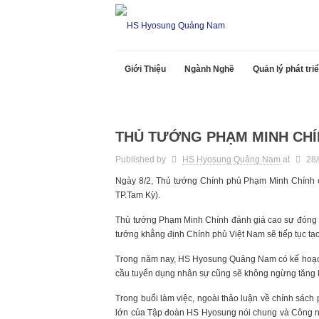
Giới Thiệu
Ngành Nghề
Quản lý phát tr
Tin Tức
THỦ TƯỚNG PHẠM MINH CHÍNH THĂM VÀ
THỦ TƯỚNG PHẠM MINH CHÍ
Published by
HS Hyosung Quảng Nam
at
28
Ngày 8/2, Thủ tướng Chính phủ Phạm Minh Chính 
TP.Tam Kỳ).
Thủ tướng Phạm Minh Chính đánh giá cao sự đóng g
tướng khẳng định Chính phủ Việt Nam sẽ tiếp tục tạ
Trong năm nay, HS Hyosung Quảng Nam có kế hoạch 
cầu tuyển dụng nhân sự cũng sẽ không ngừng tăng l
Trong buổi làm việc, ngoài thảo luận về chính sách 
lớn của Tập đoàn HS Hyosung nói chung và Công n