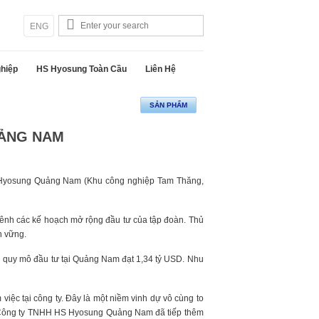
Việt
ENG
hiệp
HS Hyosung Toàn Cầu
Liên Hệ
UẢNG NAM
S Hyosung Quảng Nam (Khu công nghiệp Tam Thăng,
ênh các kế hoạch mở rộng đầu tư của tập đoàn. Thủ
n vững.
 quy mô đầu tư tại Quảng Nam đạt 1,34 tỷ USD. Nhu
việc tại công ty. Đây là một niềm vinh dự vô cùng to
i Công ty TNHH HS Hyosung Quảng Nam đã tiếp thêm